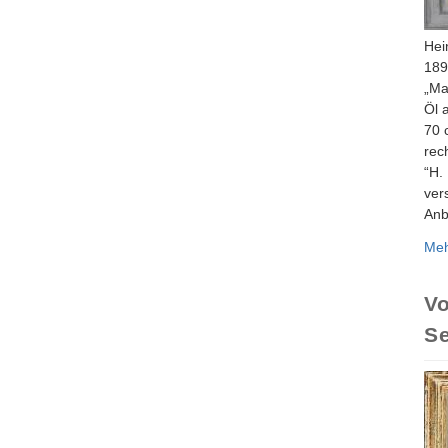
Hei
189
„Ma
Öl 
70 
rec
“H.
ver
Anb
Me
V
Se