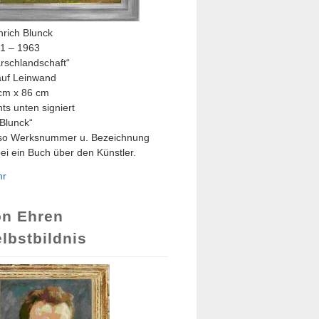
nrich Blunck
1 – 1963
rschlandschaft“
auf Leinwand
cm x 86 cm
hts unten signiert
 Blunck“
so Werksnummer u. Bezeichnung
ei ein Buch über den Künstler.
hr
on Ehren
lbstbildnis